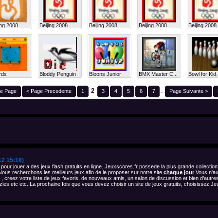
ing 2008...
Beijing 2008...
Beijing 2008...
Beijing 2008...
Beijing 2008.
ards
Bloddy Penguin
Bloons Junior
BMX Master C...
Bowl for Kid.
2
re Page
< Page Precedente
1
3
4
5
6
7
...
Page Suivante >
12 15:18)
 pour jouer a des jeux flash gratuits en ligne. Jeuxscores.fr possede la plus grande collect
 Nous recherchons les meilleurs jeux afin de le proposer sur notre site
chaque jour
.Vous n'a
, creez votre liste de jeux favoris, de nouveaux amis, un salon de discussion et bien d'aut
zzles etc etc. La prochaine fois que vous devez choisir un site de jeux gratuits, choisissez Je