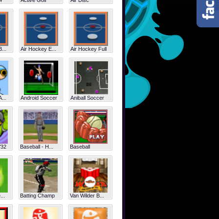
4
Active Golf
Air Disc
...
Air Hockey E...
Air Hockey Full
...
Android Soccer
Aniball Soccer
V32
Baseball - H...
Baseball
...
Batting Champ
Van Wilder B...