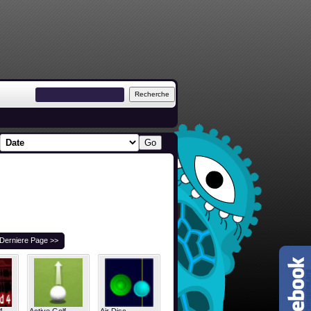
Derniere Page >>