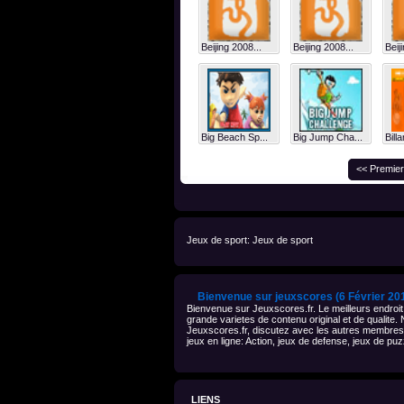
Beijing 2008...
Beijing 2008...
Beij
Big Beach Sp...
Big Jump Cha...
Bill
<< Premie
Jeux de sport: Jeux de sport
Bienvenue sur jeuxscores (6 Février 20
Bienvenue sur Jeuxscores.fr. Le meilleurs endroit
grande varietes de contenu original et de qualite.
Jeuxscores.fr, discutez avec les autres membres 
jeux en ligne: Action, jeux de defense, jeux de pu
LIENS