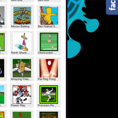
..
Mini-Golf
Mini Golf
ls
Mouse Batting
Bart Naked S...
...
North Shore:...
Obstruction ...
Amazing Pata...
Pat Ping Pong
...
Power Play
Precision Pe...