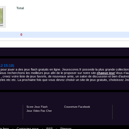
Total
ase
0
12 15:18)
 pour jouer a des jeux flash gratuits en ligne. Jeuxscores.fr possede la plus grande collect
 Nous recherchons les meilleurs jeux afin de le proposer sur notre site
chaque jour
.Vous n'a
, creez votre liste de jeux favoris, de nouveaux amis, un salon de discussion et bien d'aut
zzles etc etc. La prochaine fois que vous devez choisir un site de jeux gratuits, choisissez Je
Score Jeux Flash
Couverture Facebook
Jeux Video Pas Cher
e liens
Contactez nous
RSS
Sitemap