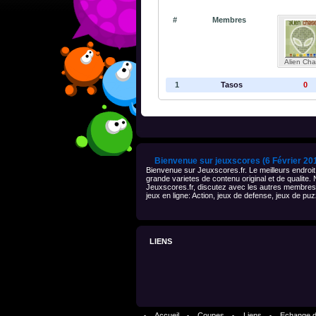
#
Membres
Alien Ch
1
Tasos
0
Bienvenue sur jeuxscores (6 Février 20
Bienvenue sur Jeuxscores.fr. Le meilleurs endroit
grande varietes de contenu original et de qualite.
Jeuxscores.fr, discutez avec les autres membres 
jeux en ligne: Action, jeux de defense, jeux de pu
LIENS
Accueil
Coupes
Liens
Echange d