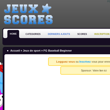
FG
HOME
CATEGORIES
DERNIERS AJOUTS
SCORES
INSCRIPTION
Accueil
»
Jeux de sport
» FG Baseball Beginner
Logguez vous
ou
Inscrivez
vous pour enreg
Sponsor:
Votre lien ici