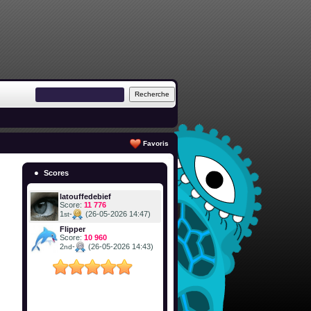
Favoris
Scores
latouffedebief
Score:
11 776
1
-
(26-05-2026 14:47)
st
Flipper
Score:
10 960
2
-
(26-05-2026 14:43)
nd