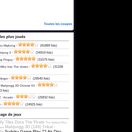
Toutes les coupes
les plus joués
-
(81889 fois)
es Majhong
-
(34919 fois)
ahjong 3
-
(31575 fois)
ng Pinguy
-
(31336
 Who Into The Vortex
-
(29540 fois)
linger
-
c Mahjongg 3D Chrome 03
 fois)
-
(25832 fois)
2 : Arcade
-
(24925 fois)
r
age de jeux
My Tiles Dora The Pirate
The Naked Run
Mahjongg 3D (149) Tribal -
ster
da
Sudoku Game Play 72
Air Disc