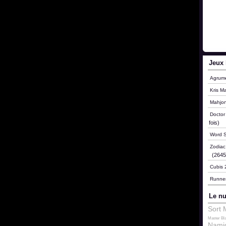
Jeux 
Agrum
Kris M
Mahjo
Doctor
fois)
Word S
Zodia
(26453
Cubis 
Runne
Le nu
Sort 
Master Bla
Nami