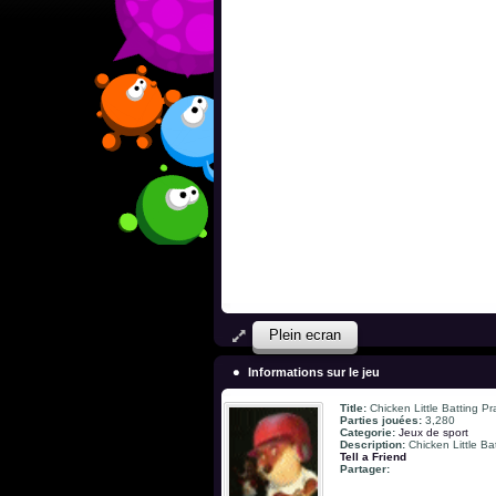
Plein ecran
Informations sur le jeu
Title:
Chicken Little Batting Pr
Parties jouées:
3,280
Categorie:
Jeux de sport
Description:
Chicken Little Ba
Tell a Friend
Partager: