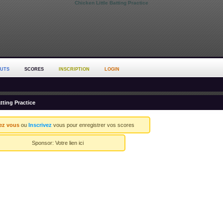
Chicken Little Batting Practice
OUTS
SCORES
INSCRIPTION
LOGIN
tting Practice
ez vous
ou
Inscrivez
vous pour enregistrer vos scores
Sponsor:
Votre lien ici