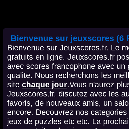
Bienvenue sur jeuxscores (6 F
Bienvenue sur Jeuxscores.fr. Le mei
gratuits en ligne. Jeuxscores.fr po
avec scores francophone avec un g
qualite. Nous recherchons les meill
site
chaque jour
.Vous n'aurez plu
Jeuxscores.fr, discutez avec les au
favoris, de nouveaux amis, un salo
encore. Decouvrez nos categories d
jeux de puzzles etc etc. La prochai