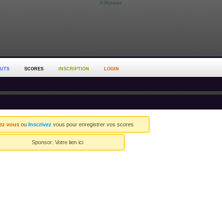
F-Runner
OUTS
SCORES
INSCRIPTION
LOGIN
ez vous
ou
Inscrivez
vous pour enregistrer vos scores
Sponsor:
Votre lien ici