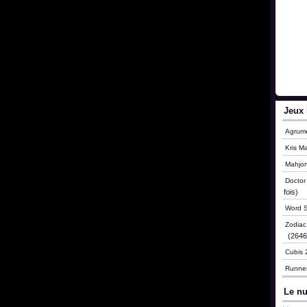
Jeux 
Agrum
Kris M
Mahjo
Doctor
fois)
Word S
Zodia
(26460
Cubis 
Runne
Le nu