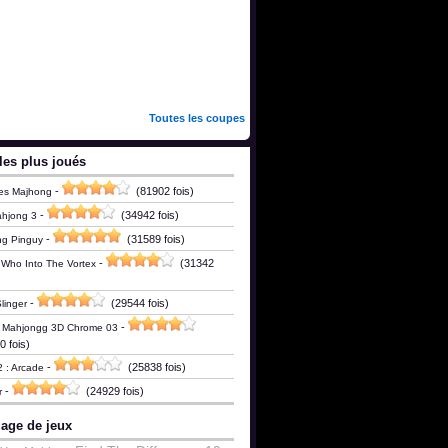
Toutes les coupes
les plus joués
-
(81902 fois)
es Majhong
-
(34942 fois)
ahjong 3
-
(31589 fois)
ng Pinguy
-
(31342
 Who Into The Vortex
-
(29544 fois)
linger
-
c Mahjongg 3D Chrome 03
 fois)
-
(25838 fois)
2 : Arcade
-
(24929 fois)
r
age de jeux