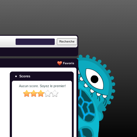
Favoris
Scores
Aucun score. Soyez le premier!