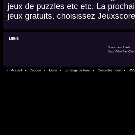
jeux de puzzles etc etc. La prochai
jeux gratuits, choisissez Jeuxscore
LIENS
Score Jeux Flash
Jeux Video Pas Cher
Accueil
Coupes
Liens
Echange de liens
Contactez nous
RS