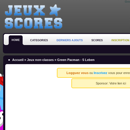
Gre
HOME
CATEGORIES
DERNIERS AJOUTS
SCORES
INSCRIPTION
Accueil
»
Jeux non-classes
» Green Pacman - 5 Leben
Logguez vous
ou
Inscrivez
vous pour enreg
Sponsor:
Votre lien ici