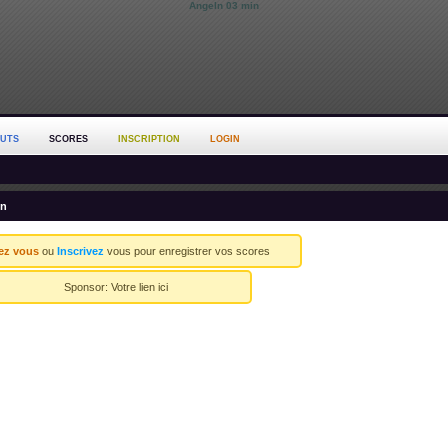
Angeln 03 min
OUTS
SCORES
INSCRIPTION
LOGIN
in
ez vous
ou
Inscrivez
vous pour enregistrer vos scores
Sponsor:
Votre lien ici