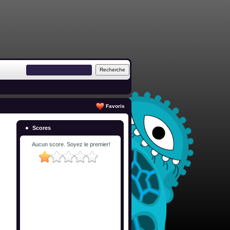
Favoris
Scores
Aucun score. Soyez le premier!