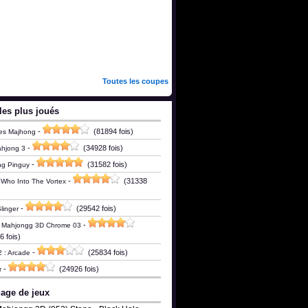
Toutes les coupes
les plus joués
-
(81894 fois)
es Majhong
-
(34928 fois)
ahjong 3
-
(31582 fois)
ng Pinguy
-
(31338
 Who Into The Vortex
-
(29542 fois)
linger
-
c Mahjongg 3D Chrome 03
 fois)
-
(25834 fois)
2 : Arcade
-
(24926 fois)
r
age de jeux