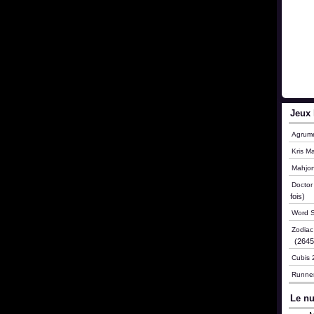
Jeux 
Agrum
Kris M
Mahjo
Doctor
fois)
Word S
Zodia
(26456
Cubis 
Runne
Le nu