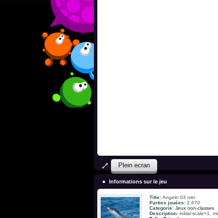
Plein ecran
Informations sur le jeu
Title:
Angeln 03 min
Parties jouées:
2,670
Categorie:
Jeux non-classes
Description:
initial-scale=1, 