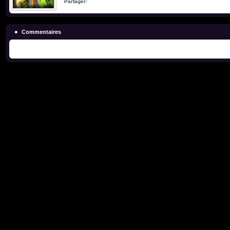
Partager:
Commentaires