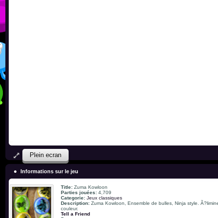
Plein ecran
Informations sur le jeu
Title:
Zuma Kowloon
Parties jouées:
4,709
Categorie:
Jeux classiques
Description:
Zuma Kowloon, Ensemble de bulles, Ninja style. Ã?limine
couleur.
Tell a Friend