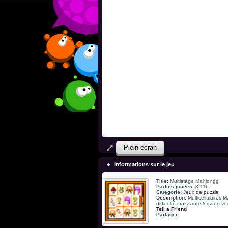
Plein ecran
Informations sur le jeu
Title:
Multistage Mahjongg
Parties jouées:
3,116
Categorie:
Jeux de puzzle
Description:
Multicellulaires
difficulté croissante lorsque v
Tell a Friend
Partager: