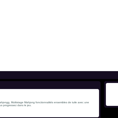
 Mahjongg, Multistage Mahjong fonctionnalités ensembles de tuile avec une
ous progressez dans le jeu.