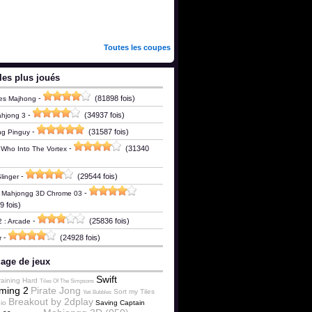
Toutes les coupes
les plus joués
-
(81898 fois)
es Majhong
-
(34937 fois)
ahjong 3
-
(31587 fois)
ng Pinguy
-
(31340
 Who Into The Vortex
-
(29544 fois)
linger
-
c Mahjongg 3D Chrome 03
 fois)
-
(25836 fois)
2 : Arcade
-
(24928 fois)
r
age de jeux
Swift
raining Hard
Tiles Of The Simpsons
ming 2
Pirate Jong
Sort my Tiles
Yeti Bubbles
Breakout by 2dplay
io
Saving Captain