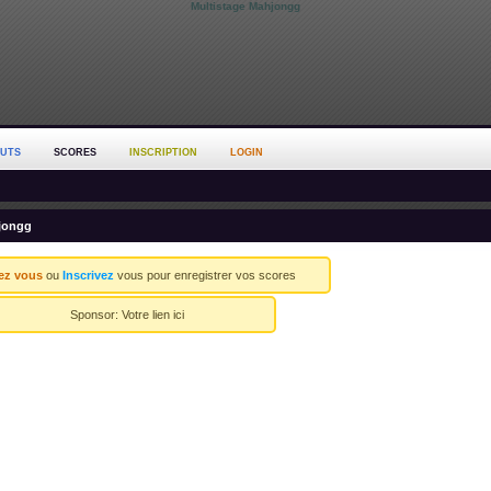
Multistage Mahjongg
OUTS
SCORES
INSCRIPTION
LOGIN
jongg
ez vous
ou
Inscrivez
vous pour enregistrer vos scores
Sponsor:
Votre lien ici