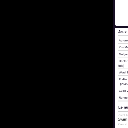
Jeux 
Agrum
Kris M
Mahjo
Doctor
fois)
Word S
Zodia
(26459
Cubis 
Runne
Le nu
Pistol T
Swim
Pinocch