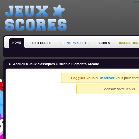
Bub
HOME
CATEGORIES
DERNIERS AJOUTS
SCORES
INSCRIPTION
Accueil
»
Jeux classiques
» Bubble Elements Arcade
Logguez vous
ou
Inscrivez
vous pour enreg
Sponsor:
Votre lien ici