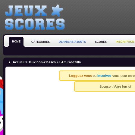
HOME
CATEGORIES
DERNIERS AJOUTS
SCORES
INSCRIPTION
Accueil
»
Jeux non-classes
» I Am Godzilla
Logguez vous
ou
Inscrivez
vous pour enreg
Sponsor:
Votre lien ici