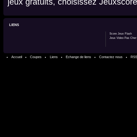
jeux gratuits, choisissez Jeuxscore
LIENS
Score Jeux Flash
Jeux Video Pas Cher
Accueil
Coupes
Liens
Echange de liens
Contactez nous
RS