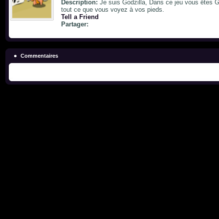
Description:
Je suis Godzilla, Dans ce jeu vous êtes G
tout ce que vous voyez à vos pieds.
Tell a Friend
Partager:
Commentaires