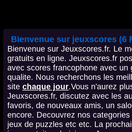
Bienvenue sur jeuxscores (6 F
Bienvenue sur Jeuxscores.fr. Le mei
gratuits en ligne. Jeuxscores.fr po
avec scores francophone avec un g
qualite. Nous recherchons les meill
site
chaque jour
.Vous n'aurez plu
Jeuxscores.fr, discutez avec les au
favoris, de nouveaux amis, un salo
encore. Decouvrez nos categories d
jeux de puzzles etc etc. La prochai