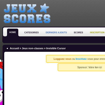
HOME
CATEGORIES
DERNIERS AJOUTS
SCORES
INSCRIPTION
Accueil
»
Jeux non-classes
» Invisible Cursor
Logguez vous
ou
Inscrivez
vous pour enreg
Sponsor:
Votre lien ici