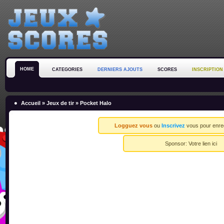
HOME
CATEGORIES
DERNIERS AJOUTS
SCORES
INSCRIPTION
Accueil
»
Jeux de tir
» Pocket Halo
Logguez vous
ou
Inscrivez
vous pour enreg
Sponsor:
Votre lien ici