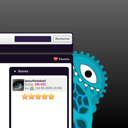
Favoris
Scores
latouffedebief
Score:
445 620
1
-
(14-05-2026 10:36)
st