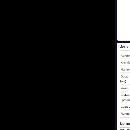
Jeux 
Agrum
Kris M
Mahjo
Doctor
fois)
Word S
Zodia
(26454
Cubis 
Runne
Le nu