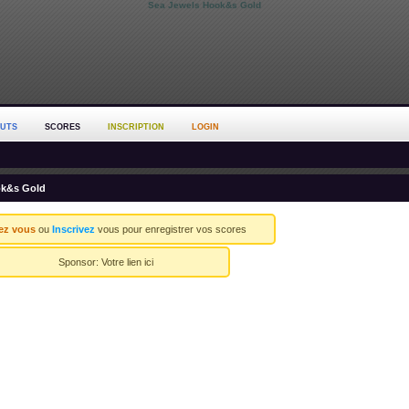
Sea Jewels Hook&s Gold
OUTS
SCORES
INSCRIPTION
LOGIN
ok&s Gold
ez vous
ou
Inscrivez
vous pour enregistrer vos scores
Sponsor:
Votre lien ici