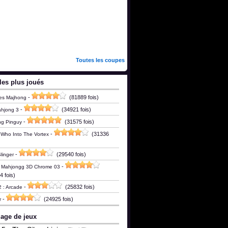
Toutes les coupes
les plus joués
-
(81889 fois)
es Majhong
-
(34921 fois)
ahjong 3
-
(31575 fois)
ng Pinguy
-
(31336
 Who Into The Vortex
-
(29540 fois)
linger
-
c Mahjongg 3D Chrome 03
 fois)
-
(25832 fois)
2 : Arcade
-
(24925 fois)
r
age de jeux