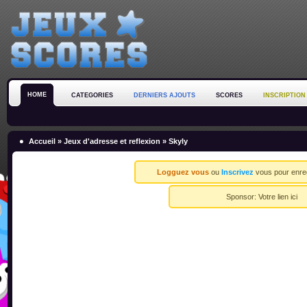
HOME
CATEGORIES
DERNIERS AJOUTS
SCORES
INSCRIPTION
Accueil
»
Jeux d'adresse et reflexion
» Skyly
Logguez vous
ou
Inscrivez
vous pour enreg
Sponsor:
Votre lien ici