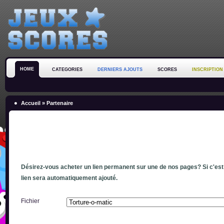
HOME
CATEGORIES
DERNIERS AJOUTS
SCORES
INSCRIPTION
Accueil
» Partenaire
Désirez-vous acheter un lien permanent sur une de nos pages? Si c'est l
lien sera automatiquement ajouté.
Fichier