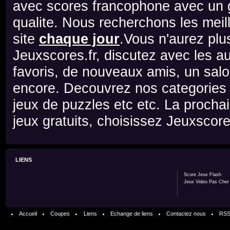
avec scores francophone avec un g
qualite. Nous recherchons les meill
site
chaque jour
.Vous n'aurez plu
Jeuxscores.fr, discutez avec les au
favoris, de nouveaux amis, un salo
encore. Decouvrez nos categories d
jeux de puzzles etc etc. La prochai
jeux gratuits, choisissez Jeuxscore
LIENS
Score Jeux Flash
Jeux Video Pas Cher
Accueil
Coupes
Liens
Echange de liens
Contactez nous
RS