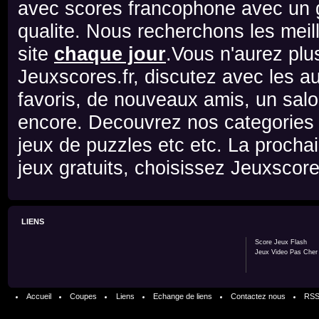
avec scores francophone avec un g
qualite. Nous recherchons les meill
site
chaque jour
.Vous n'aurez plu
Jeuxscores.fr, discutez avec les au
favoris, de nouveaux amis, un salo
encore. Decouvrez nos categories d
jeux de puzzles etc etc. La prochai
jeux gratuits, choisissez Jeuxscore
LIENS
Score Jeux Flash
Jeux Video Pas Cher
Accueil
Coupes
Liens
Echange de liens
Contactez nous
RS