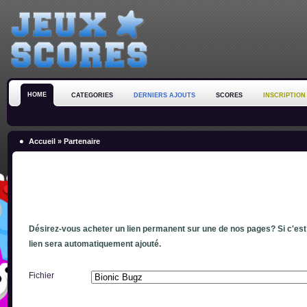
HOME
CATEGORIES
DERNIERS AJOUTS
SCORES
INSCRIPTION
Accueil
» Partenaire
Désirez-vous acheter un lien permanent sur une de nos pages? Si c'est l
lien sera automatiquement ajouté.
Fichier