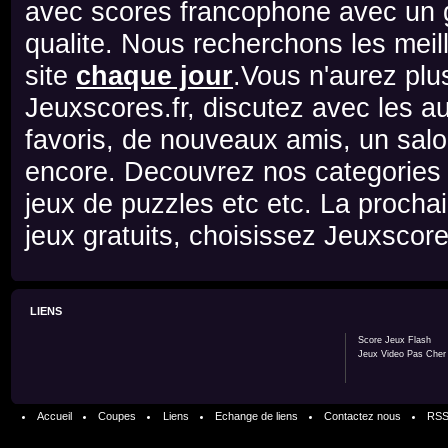
avec scores francophone avec un g
qualite. Nous recherchons les meill
site
chaque jour
.Vous n'aurez plu
Jeuxscores.fr, discutez avec les au
favoris, de nouveaux amis, un salo
encore. Decouvrez nos categories d
jeux de puzzles etc etc. La prochai
jeux gratuits, choisissez Jeuxscore
LIENS
Score Jeux Flash
Jeux Video Pas Cher
Accueil
Coupes
Liens
Echange de liens
Contactez nous
RS