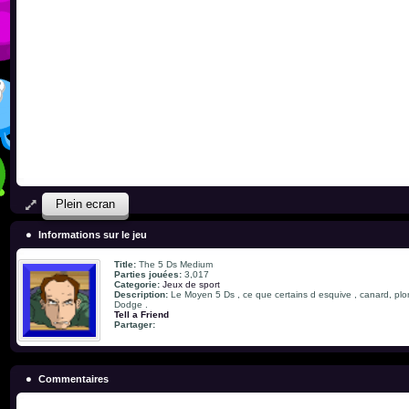
Plein ecran
Informations sur le jeu
Title:
The 5 Ds Medium
Parties jouées:
3,017
Categorie:
Jeux de sport
Description:
Le Moyen 5 Ds , ce que certains d esquive , canard, plo
Dodge .
Tell a Friend
Partager:
Commentaires