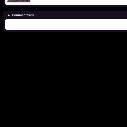
Commentaires