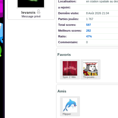
Localisation:
en station spatiale au d
a rejoint:
levarois
Dernière visite:
8 Août 2026 21:04
Message privé
Parties jouées:
1 767
Total scores:
597
Meilleurs scores:
282
Ratio:
47%
Commentaire:
0
Favoris
Spin 2 Win
Tri-peaks...
Amis
Flipper