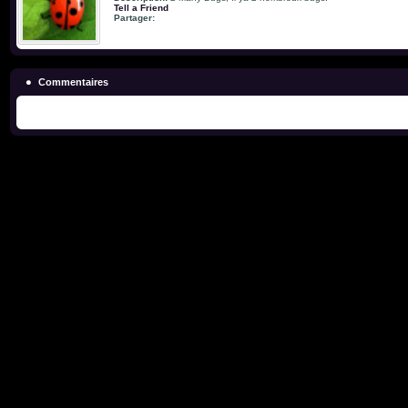
Tell a Friend
Partager:
Commentaires