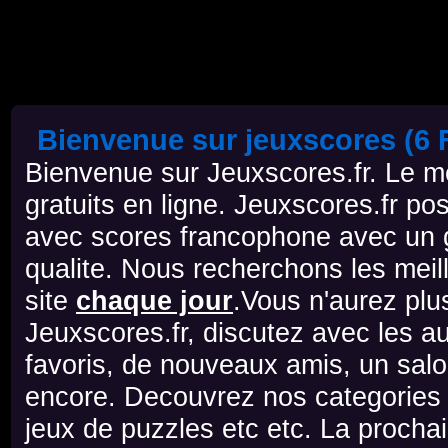
Bienvenue sur jeuxscores (6 F
Bienvenue sur Jeuxscores.fr. Le mei
gratuits en ligne. Jeuxscores.fr po
avec scores francophone avec un g
qualite. Nous recherchons les meill
site
chaque jour
.Vous n'aurez plu
Jeuxscores.fr, discutez avec les au
favoris, de nouveaux amis, un salo
encore. Decouvrez nos categories d
jeux de puzzles etc etc. La prochai