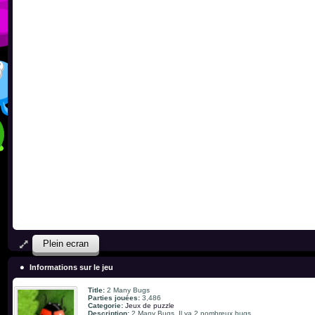
Plein ecran
Informations sur le jeu
Title:
2 Many Bugs
Parties jouées:
3,486
Categorie:
Jeux de puzzle
Description:
2 Many Bugs, Il ya 2 nombreux bugs.