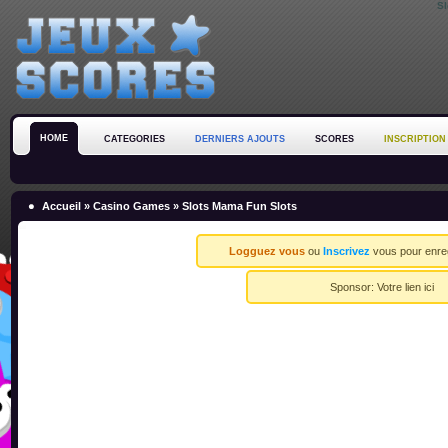
Sl
HOME
CATEGORIES
DERNIERS AJOUTS
SCORES
INSCRIPTION
Accueil
»
Casino Games
» Slots Mama Fun Slots
Logguez vous
ou
Inscrivez
vous pour enreg
Sponsor:
Votre lien ici